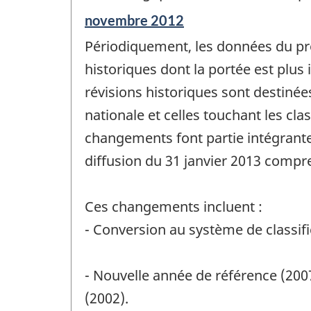
Période
novembre 2012
de
Périodiquement, les données du prod
référence
de
historiques dont la portée est plus
changement
révisions historiques sont destinée
-
nationale et celles touchant les cla
changements font partie intégrante
diffusion du 31 janvier 2013 compr
Ces changements incluent :
- Conversion au système de classif
- Nouvelle année de référence (200
(2002).