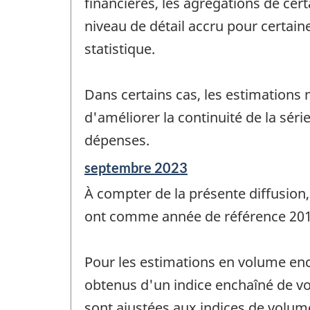
financières, les agrégations de cert
niveau de détail accru pour certaines
statistique.
Dans certains cas, les estimations
d'améliorer la continuité de la sér
dépenses.
Période
septembre 2023
de
À compter de la présente diffusion,
référence
de
ont comme année de référence 201
changement
-
Pour les estimations en volume enc
obtenus d'un indice enchaîné de vo
sont ajustées aux indices de volum