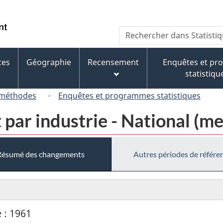
Passer
Passer
Passer
au
à
à
/
Recherche
Rechercher
contenu
« À
la
Government
dans
principal
propos
version
of
Statistique
de
HTML
ces
Géographie
Recensement
Enquêtes et p
Canada
Canada
ce
simplifiée
statistiqu
site »
 méthodes
Enquêtes et programmes statistiques
 par industrie - National (me
Résumé des changements
Autres périodes de référe
 : 1961