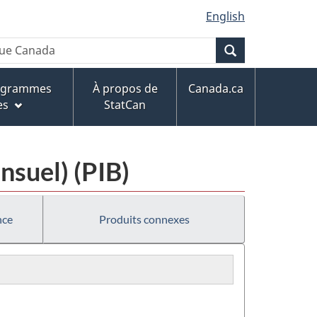
English
Recherche
rogrammes
À propos de
Canada.ca
es
StatCan
nsuel) (PIB)
nce
Produits connexes