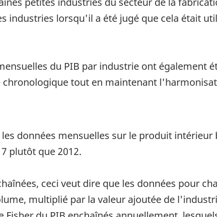
aines petites industries du secteur de la fabricati
 industries lorsqu'il a été jugé que cela était uti
 mensuelles du PIB par industrie ont également é
ie chronologique tout en maintenant l'harmonisat
 les données mensuelles sur le produit intérieur 
7 plutôt que 2012.
haînées, ceci veut dire que les données pour cha
lume, multiplié par la valeur ajoutée de l'indust
e Fisher du PIB enchaînés annuellement, lesquels