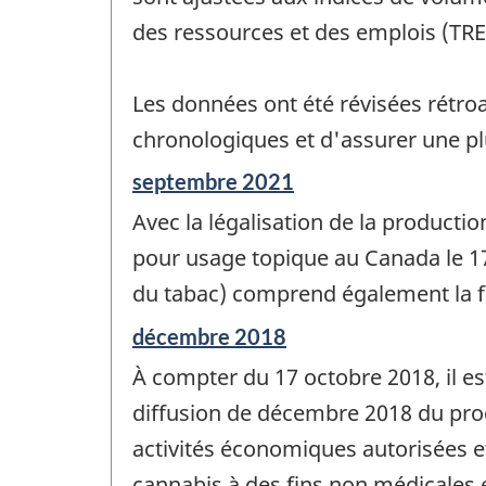
des ressources et des emplois (TRE
Les données ont été révisées rétroa
chronologiques et d'assurer une p
Période
septembre 2021
de
Avec la légalisation de la producti
référence
de
pour usage topique au Canada le 17 
changement
du tabac) comprend également la fa
-
Période
décembre 2018
de
À compter du 17 octobre 2018, il e
référence
de
diffusion de décembre 2018 du prod
changement
activités économiques autorisées et
-
cannabis à des fins non médicales et