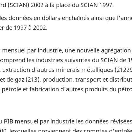
rd (SCIAN) 2002 à la place du SCIAN 1997.
des données en dollars enchaînés ainsi que l'an
er de 1997 à 2002.
B mensuel par industrie, une nouvelle agrégation d
» comprend les industries suivantes du SCIAN de 19
 extraction d'autres minerais métalliques (21229)
et de gaz (213), production, transport et distribut
e pétrole et fabrication d'autres produits du pétr
du PIB mensuel par industrie les données révisées
0, lesquelles proviennent des comptes d'entrée