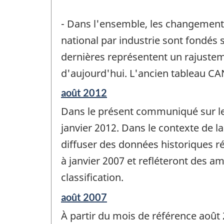
- Dans l'ensemble, les changements
national par industrie sont fondés 
dernières représentent un rajustem
d'aujourd'hui. L'ancien tableau C
Période
août 2012
de
Dans le présent communiqué sur le 
référence
de
janvier 2012. Dans le contexte de 
changement
diffuser des données historiques ré
-
à janvier 2007 et refléteront des a
classification.
Période
août 2007
de
À partir du mois de référence août 
référence