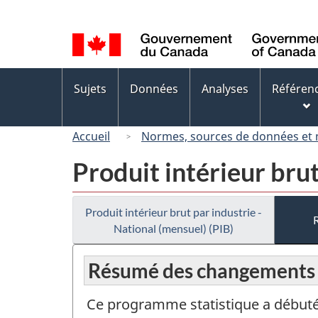
Sélection
de
la
langue
Menus
Sujets
Données
Analyses
Référen
des
sujets
Accueil
Normes, sources de données et
Produit intérieur brut
Produit intérieur brut par industrie -
National (mensuel) (PIB)
Résumé des changements
Ce programme statistique a débuté