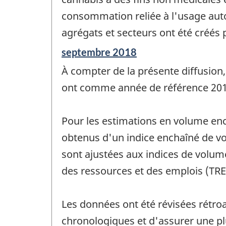
consommation reliée à l'usage auto
agrégats et secteurs ont été créés p
Période
septembre 2018
de
À compter de la présente diffusion,
référence
de
ont comme année de référence 201
changement
-
Pour les estimations en volume enc
obtenus d'un indice enchaîné de vo
sont ajustées aux indices de volum
des ressources et des emplois (TRE
Les données ont été révisées rétroa
chronologiques et d'assurer une p