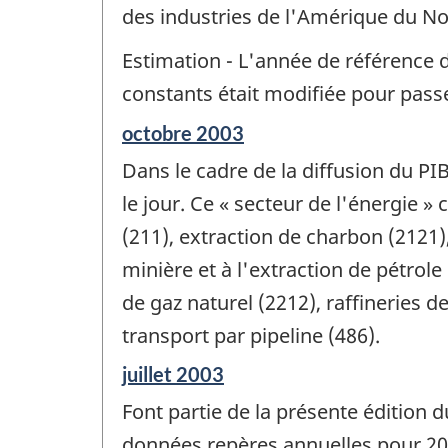
de
des industries de l'Amérique du No
changement
-
Estimation - L'année de référence 
constants était modifiée pour pass
Période
octobre 2003
de
Dans le cadre de la diffusion du PI
référence
de
le jour. Ce « secteur de l'énergie 
changement
(211), extraction de charbon (2121),
-
minière et à l'extraction de pétrole 
de gaz naturel (2212), raffineries d
transport par pipeline (486).
Période
juillet 2003
de
Font partie de la présente édition 
référence
de
données repères annuelles pour 200