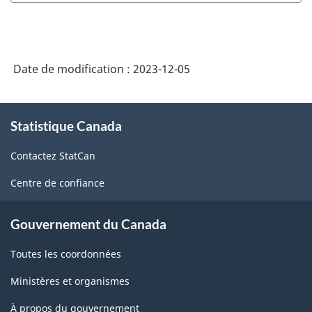
Date de modification :
2023-12-05
À
Statistique Canada
propos
de
Contactez StatCan
ce
site
Centre de confiance
Gouvernement du Canada
Toutes les coordonnées
Ministères et organismes
À propos du gouvernement