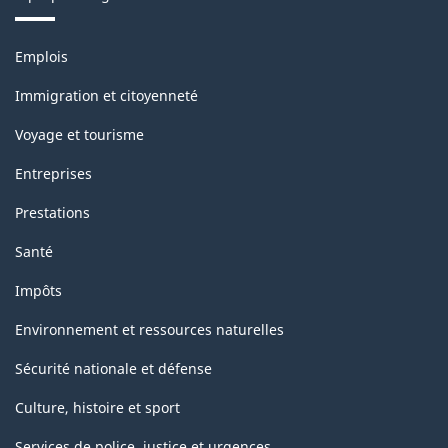
Thèmes
Emplois
et
sujets
Immigration et citoyenneté
Voyage et tourisme
Entreprises
Prestations
Santé
Impôts
Environnement et ressources naturelles
Sécurité nationale et défense
Culture, histoire et sport
Services de police, justice et urgences