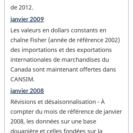
de 2012.
Période
janvier 2009
de
Les valeurs en dollars constants en
référence
de
chaîne Fisher (année de référence 2002)
changement
des importations et des exportations
-
internationales de marchandises du
Canada sont maintenant offertes dans
CANSIM.
Période
janvier 2008
de
Révisions et désaisonnalisation - À
référence
de
compter du mois de référence de janvier
changement
2008, les données sur une base
-
douanière et celles fondées sur la