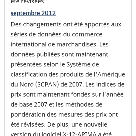
été révisées.
Période
septembre 2012
de
Des changements ont été apportés aux
référence
de
séries de données du commerce
changement
international de marchandises. Les
-
données publiées sont maintenant
présentées selon le Système de
classification des produits de l'Amérique
du Nord (SCPAN) de 2007. Les indices de
prix sont maintenant fondés sur l'année
de base 2007 et les méthodes de
pondération des mesures des prix ont
été révisées. De plus, une nouvelle
version du logiciel X-12-ARIMA a été