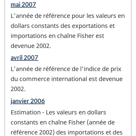
Période
mai 2007
de
L'année de référence pour les valeurs en
référence
de
dollars constants des exportations et
changement
importations en chaîne Fisher est
-
devenue 2002.
Période
avril 2007
de
L'année de référence de l'indice de prix
référence
de
du commerce international est devenue
changement
2002.
-
Période
janvier 2006
de
Estimation - Les valeurs en dollars
référence
de
constants en chaîne Fisher (année de
changement
référence 2002) des importations et des
-