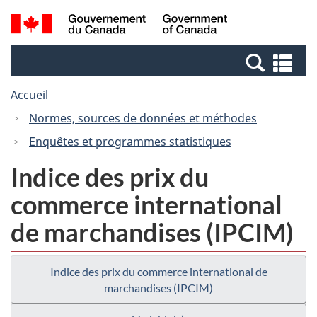
Passer
Passer
Recherche
/
au
à
et
Government
contenu
la
menus
of
Re
principal
version
Canada
et
HTML
Accueil
me
simplifiée
Normes, sources de données et méthodes
Enquêtes et programmes statistiques
Indice des prix du
commerce international
de marchandises (IPCIM)
Indice des prix du commerce international de
marchandises (IPCIM)