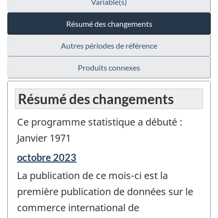
Variable(s)
Résumé des changements
Autres périodes de référence
Produits connexes
Résumé des changements
Ce programme statistique a débuté :
Janvier 1971
Période
octobre 2023
de
La publication de ce mois-ci est la
référence
de
première publication de données sur le
changement
commerce international de
-