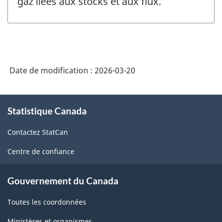
gaz liées aux stocks et aux flux.
Date de modification :
2026-03-20
À
Statistique Canada
propos
de
Contactez StatCan
ce
site
Centre de confiance
Gouvernement du Canada
Toutes les coordonnées
Ministères et organismes