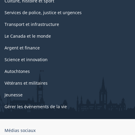
Culture, histoire et sport
Services de police, justice et urgences
Transport et infrastructure
Le Canada et le monde
Argent et finance
Science et innovation
Autochtones
Vétérans et militaires
Jeunesse
Gérer les événements de la vie
Organisation
Médias sociaux