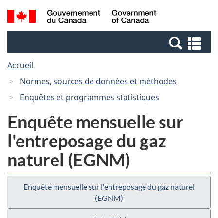
Passer
Passer
Recherche
/
au
à
et
Government
contenu
la
menus
of
Re
principal
version
Canada
et
HTML
Accueil
me
simplifiée
Normes, sources de données et méthodes
Enquêtes et programmes statistiques
Enquête mensuelle sur
l'entreposage du gaz
naturel (EGNM)
Enquête mensuelle sur l'entreposage du gaz naturel
(EGNM)