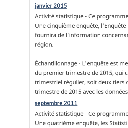
Période
janvier 2015
de
Activité statistique - Ce programme
référence
de
Une cinquième enquête, l'Enquête su
changement
fournira de l'information concernant
-
région.
Échantillonnage - L'enquête est me
du premier trimestre de 2015, qui 
trimestriel régulier, soit deux ti
trimestre de 2015 avec les données
Période
septembre 2011
de
Activité statistique - Ce programme
référence
de
Une quatrième enquête, les Statist
changement