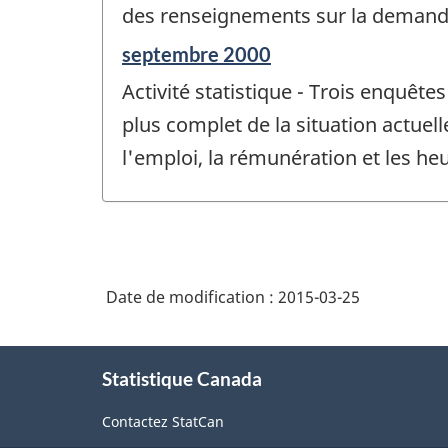
des renseignements sur la demande
-
Période
septembre 2000
de
Activité statistique - Trois enquê
référence
de
plus complet de la situation actuell
changement
l'emploi, la rémunération et les he
-
Date de modification :
2015-03-25
À
Statistique Canada
propos
de
Contactez StatCan
ce