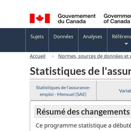
Sélection
de
la
langue
Menus
Sujets
Données
Analyses
Référen
des
sujets
Accueil
Normes, sources de données et
Statistiques de l'ass
Statistiques de l'assurance-
Variab
emploi - Mensuel (SAE)
Résumé des changements
Ce programme statistique a débuté