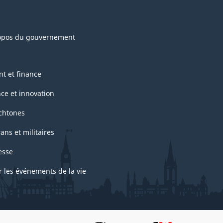
opos du gouvernement
nt et finance
nce et innovation
chtones
ans et militaires
esse
r les événements de la vie