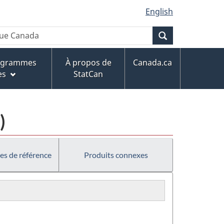
English
Recherche
rogrammes
À propos de
Canada.ca
es
StatCan
)
es de référence
Produits connexes