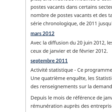
postes vacants dans certains secte
nombre de postes vacants et des ta
série chronologique, de 2011 jusqu
Période
mars 2012
de
Avec la diffusion du 20 juin 2012, 
référence
de
ceux de janvier et de février 2012.
changement
Période
septembre 2011
-
de
Activité statistique - Ce programme
référence
de
Une quatrième enquête, les Statist
changement
des renseignements sur la demande
-
Depuis le mois de référence de jan
rémunération auprès des entreprises