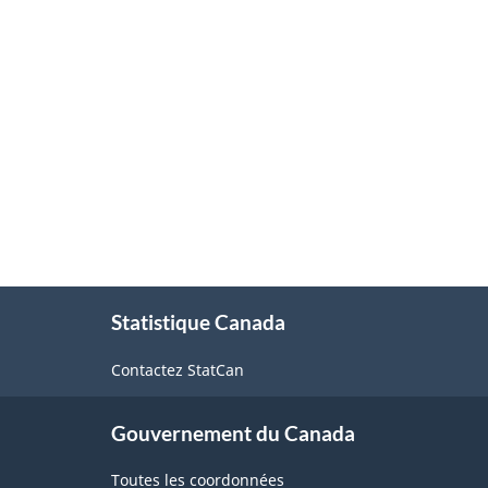
À
Statistique Canada
propos
de
Contactez StatCan
ce
site
Gouvernement du Canada
Toutes les coordonnées