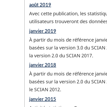
Période
août 2019
de
Avec cette publication, les statisti
référence
de
utilisateurs trouveront des données 
changement
Période
janvier 2019
-
de
À partir du mois de référence janv
référence
de
basées sur la version 3.0 du SCIAN 
changement
la version 2.0 du SCIAN 2017.
-
Période
janvier 2018
de
À partir du mois de référence janv
référence
de
basées sur la version 2.0 du SCIAN 
changement
le SCIAN 2012.
-
Période
janvier 2015
de