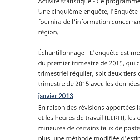
Activité statistique - Ce programme
référence
de
Une cinquième enquête, l'Enquête su
changement
fournira de l'information concernant
-
région.
Échantillonnage - L'enquête est me
du premier trimestre de 2015, qui 
trimestriel régulier, soit deux ti
trimestre de 2015 avec les données
Période
janvier 2013
de
En raison des révisions apportées 
référence
de
et les heures de travail (EERH), le
changement
mineures de certains taux de poste
-
plus, une méthode modifiée d'estim