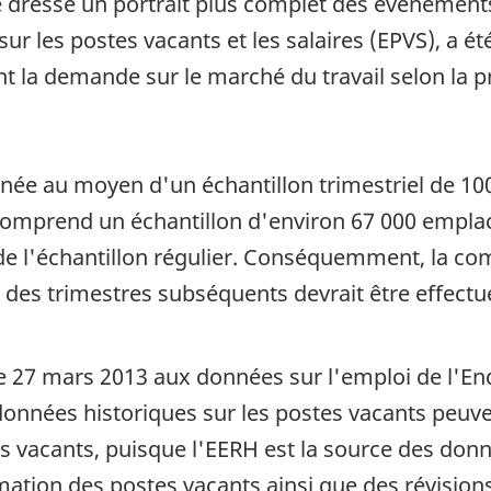
 dresse un portrait plus complet des événements 
r les postes vacants et les salaires (EPVS), a é
 la demande sur le marché du travail selon la prof
née au moyen d'un échantillon trimestriel de 10
comprend un échantillon d'environ 67 000 emplac
ers de l'échantillon régulier. Conséquemment, la
 des trimestres subséquents devrait être effectu
le 27 mars 2013 aux données sur l'emploi de l'En
s données historiques sur les postes vacants peuv
s vacants, puisque l'EERH est la source des don
ation des postes vacants ainsi que des révisions