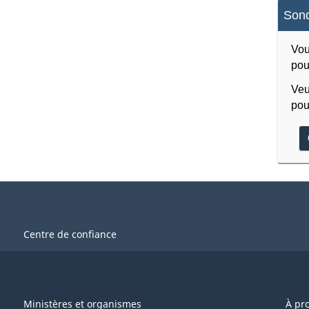
Sond
Vou
pou
Veu
pou
Centre de confiance
Ministères et organismes
À pr