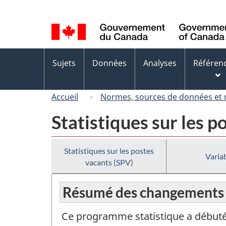
Sélection
de
la
langue
Menus
Sujets
Données
Analyses
Référen
des
sujets
Accueil
Normes, sources de données et
Statistiques sur les p
Statistiques sur les postes
Variab
vacants (SPV)
Résumé des changements
Ce programme statistique a débuté