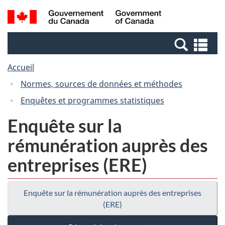
Passer
Passer
Recherche
/
au
à
et
Government
contenu
la
menus
of
Re
principal
version
Canada
et
HTML
Accueil
me
simplifiée
Normes, sources de données et méthodes
Enquêtes et programmes statistiques
Enquête sur la
rémunération auprès des
entreprises (ERE)
Enquête sur la rémunération auprès des entreprises
(ERE)