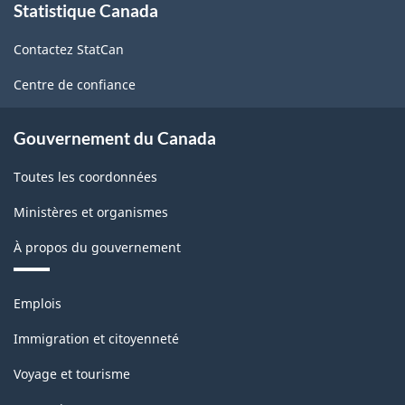
Statistique Canada
propos
de
Contactez StatCan
ce
site
Centre de confiance
Gouvernement du Canada
Toutes les coordonnées
Ministères et organismes
À propos du gouvernement
Thèmes
Emplois
et
sujets
Immigration et citoyenneté
Voyage et tourisme