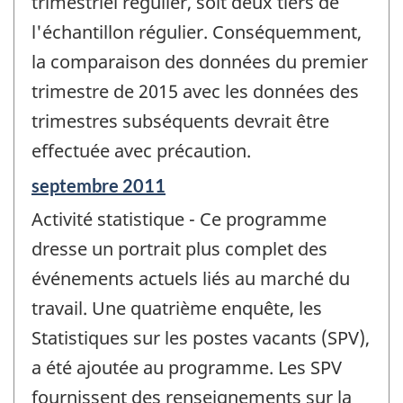
trimestriel régulier, soit deux tiers de
l'échantillon régulier. Conséquemment,
la comparaison des données du premier
trimestre de 2015 avec les données des
trimestres subséquents devrait être
effectuée avec précaution.
Période
septembre 2011
de
Activité statistique - Ce programme
référence
de
dresse un portrait plus complet des
changement
événements actuels liés au marché du
-
travail. Une quatrième enquête, les
Statistiques sur les postes vacants (SPV),
a été ajoutée au programme. Les SPV
fournissent des renseignements sur la