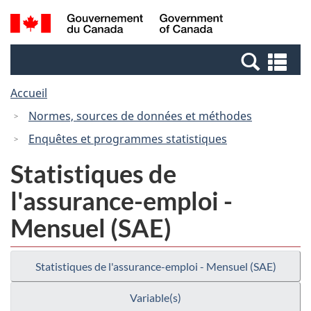
Passer
Passer
Recherche
/
au
à
et
Government
contenu
la
menus
of
Re
principal
version
Canada
et
HTML
Accueil
me
simplifiée
Normes, sources de données et méthodes
Enquêtes et programmes statistiques
Statistiques de
l'assurance-emploi -
Mensuel (SAE)
Statistiques de l'assurance-emploi - Mensuel (SAE)
Variable(s)