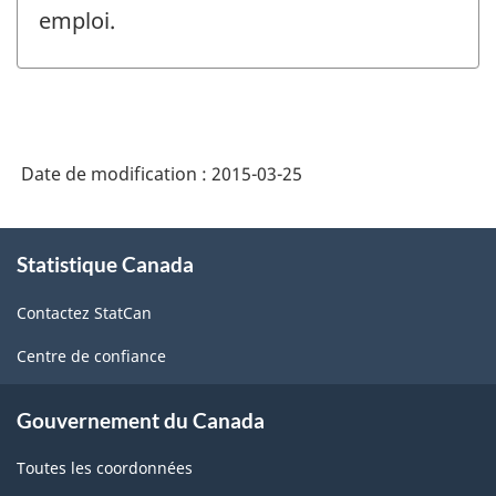
emploi.
Date de modification :
2015-03-25
À
Statistique Canada
propos
de
Contactez StatCan
ce
site
Centre de confiance
Gouvernement du Canada
Toutes les coordonnées