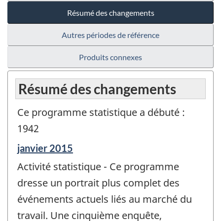
Résumé des changements
Autres périodes de référence
Produits connexes
Résumé des changements
Ce programme statistique a débuté :
1942
Période
janvier 2015
de
Activité statistique - Ce programme
référence
de
dresse un portrait plus complet des
changement
événements actuels liés au marché du
-
travail. Une cinquième enquête,