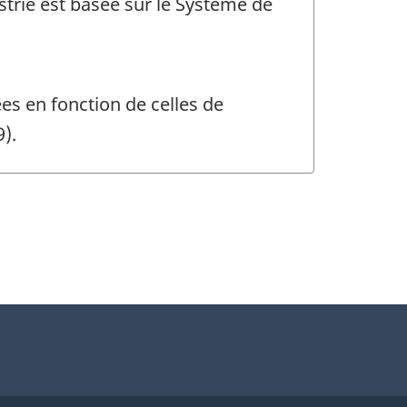
ustrie est basée sur le Système de
ées en fonction de celles de
).