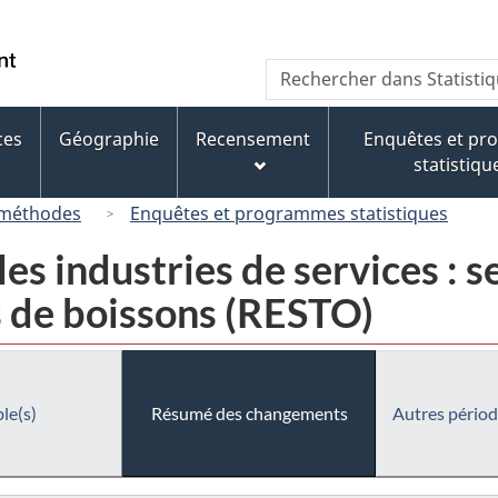
Passer
Passer
Passer
au
à
à
/
Recherche
Rechercher
contenu
« À
la
Government
dans
principal
propos
version
of
Statistique
de
HTML
ces
Géographie
Recensement
Enquêtes et p
Canada
Canada
ce
simplifiée
statistiqu
site »
 méthodes
Enquêtes et programmes statistiques
es industries de services : s
s de boissons (RESTO)
le(s)
Résumé des changements
Autres périod