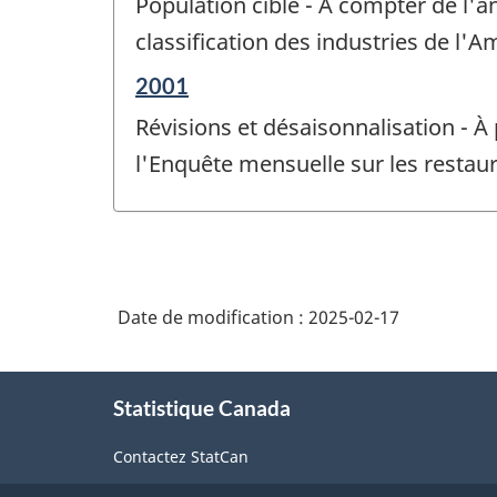
Population cible - À compter de l'an
référence
de
classification des industries de l'
changement
Période
2001
-
de
Révisions et désaisonnalisation - À
référence
de
l'Enquête mensuelle sur les restau
changement
-
Date de modification :
2025-02-17
À
Statistique Canada
propos
de
Contactez StatCan
ce
site