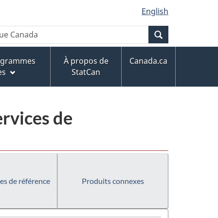
English
Recherche
rogrammes
À propos de
Canada.ca
es
StatCan
ervices de
es de référence
Produits connexes