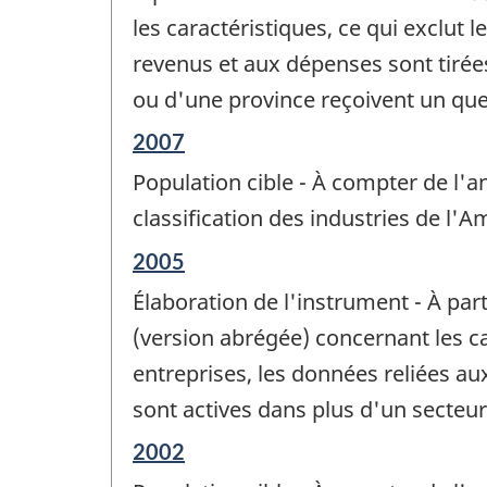
de
les caractéristiques, ce qui exclut
changement
revenus et aux dépenses sont tirées
-
ou d'une province reçoivent un que
Période
2007
de
Population cible - À compter de l'an
référence
de
classification des industries de l'
changement
Période
2005
-
de
Élaboration de l'instrument - À par
référence
de
(version abrégée) concernant les ca
changement
entreprises, les données reliées au
-
sont actives dans plus d'un secteu
Période
2002
de