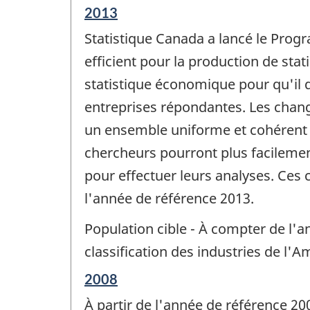
Période
2013
de
Statistique Canada a lancé le Progr
référence
de
efficient pour la production de sta
changement
statistique économique pour qu'il d
-
entreprises répondantes. Les chan
un ensemble uniforme et cohérent d
chercheurs pourront plus facilem
pour effectuer leurs analyses. Ce
l'année de référence 2013.
Population cible - À compter de l'an
classification des industries de l'
Période
2008
de
À partir de l'année de référence 20
référence