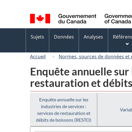
Sélection
de
la
langue
Menus
Sujets
Données
Analyses
Référen
des
sujets
Accueil
Normes, sources de données et
Enquête annuelle sur l
restauration et débit
Enquête annuelle sur les
industries de services :
Variab
services de restauration et
débits de boissons (RESTO)