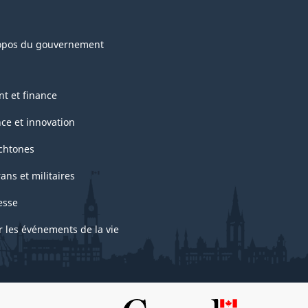
opos du gouvernement
nt et finance
nce et innovation
chtones
ans et militaires
esse
r les événements de la vie