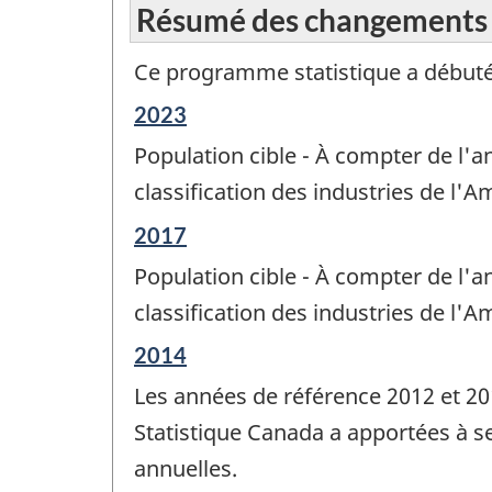
Résumé des changements
Ce programme statistique a débuté
Période
2023
de
Population cible - À compter de l'an
référence
de
classification des industries de l'
changement
Période
2017
-
de
Population cible - À compter de l'an
référence
de
classification des industries de l'
changement
Période
2014
-
de
Les années de référence 2012 et 2
référence
de
Statistique Canada a apportées à s
changement
annuelles.
-