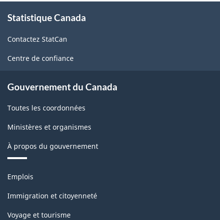
À
Statistique Canada
propos
de
Contactez StatCan
ce
site
Centre de confiance
Gouvernement du Canada
Toutes les coordonnées
Ministères et organismes
À propos du gouvernement
Thèmes
Emplois
et
sujets
Immigration et citoyenneté
Voyage et tourisme