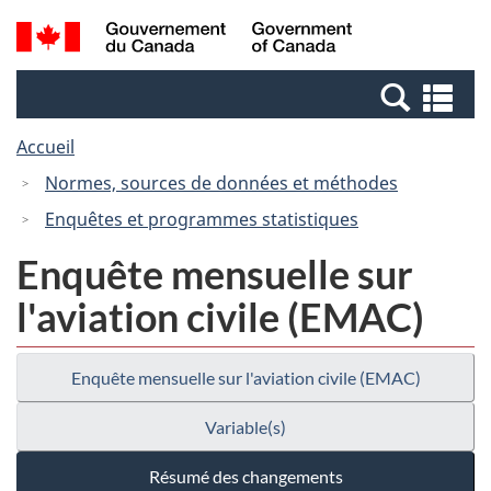
Passer
Passer
Recherche
/
au
à
et
Government
contenu
la
menus
of
Re
principal
version
Canada
et
HTML
Accueil
me
simplifiée
Normes, sources de données et méthodes
Enquêtes et programmes statistiques
Enquête mensuelle sur
l'aviation civile (EMAC)
Enquête mensuelle sur l'aviation civile (EMAC)
Variable(s)
Résumé des changements