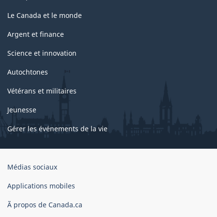
Le Canada et le monde
Argent et finance
Science et innovation
Autochtones
Vétérans et militaires
Jeunesse
Gérer les événements de la vie
Organisation
Médias sociaux
du
gouvernement
Applications mobiles
du
Ã propos de Canada.ca
Canada