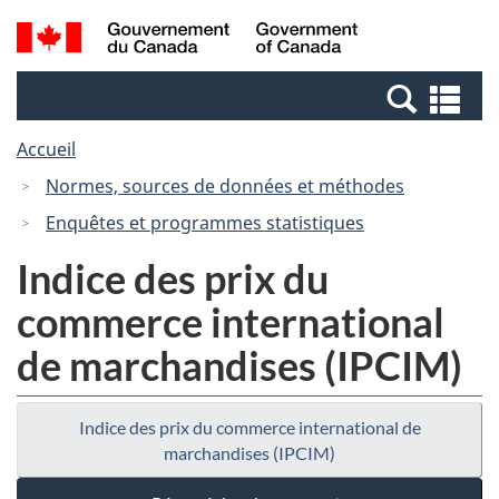
Passer
Passer
Recherche
/
au
à
et
Government
contenu
la
menus
of
Re
principal
version
Canada
et
HTML
Accueil
me
simplifiée
Normes, sources de données et méthodes
Enquêtes et programmes statistiques
Indice des prix du
commerce international
de marchandises (IPCIM)
Indice des prix du commerce international de
marchandises (IPCIM)