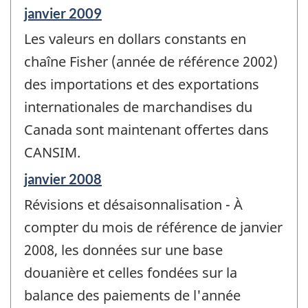
Période
janvier 2009
de
Les valeurs en dollars constants en
référence
de
chaîne Fisher (année de référence 2002)
changement
des importations et des exportations
-
internationales de marchandises du
Canada sont maintenant offertes dans
CANSIM.
Période
janvier 2008
de
Révisions et désaisonnalisation - À
référence
de
compter du mois de référence de janvier
changement
2008, les données sur une base
-
douanière et celles fondées sur la
balance des paiements de l'année