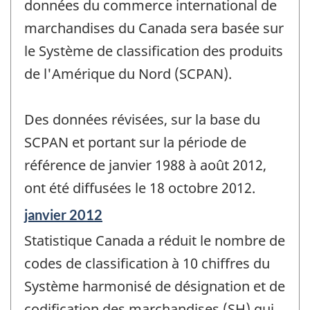
données du commerce international de
marchandises du Canada sera basée sur
le Système de classification des produits
de l'Amérique du Nord (SCPAN).
Des données révisées, sur la base du
SCPAN et portant sur la période de
référence de janvier 1988 à août 2012,
ont été diffusées le 18 octobre 2012.
Période
janvier 2012
de
Statistique Canada a réduit le nombre de
référence
de
codes de classification à 10 chiffres du
changement
Système harmonisé de désignation et de
-
codification des marchandises (SH) qui