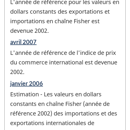
L'année de référence pour les valeurs en
référence
de
dollars constants des exportations et
changement
importations en chaîne Fisher est
-
devenue 2002.
Période
avril 2007
de
L'année de référence de l'indice de prix
référence
de
du commerce international est devenue
changement
2002.
-
Période
janvier 2006
de
Estimation - Les valeurs en dollars
référence
de
constants en chaîne Fisher (année de
changement
référence 2002) des importations et des
-
exportations internationales de