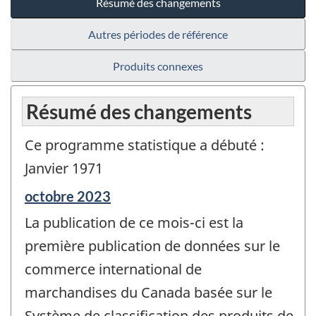
Résumé des changements
Autres périodes de référence
Produits connexes
Résumé des changements
Ce programme statistique a débuté :
Janvier 1971
Période
octobre 2023
de
La publication de ce mois-ci est la
référence
de
première publication de données sur le
changement
commerce international de
-
marchandises du Canada basée sur le
Système de classification des produits de