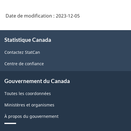
Date de modification :
2023-12-05
À
Statistique Canada
propos
de
Contactez StatCan
ce
site
Centre de confiance
Gouvernement du Canada
Toutes les coordonnées
Ministères et organismes
À propos du gouvernement