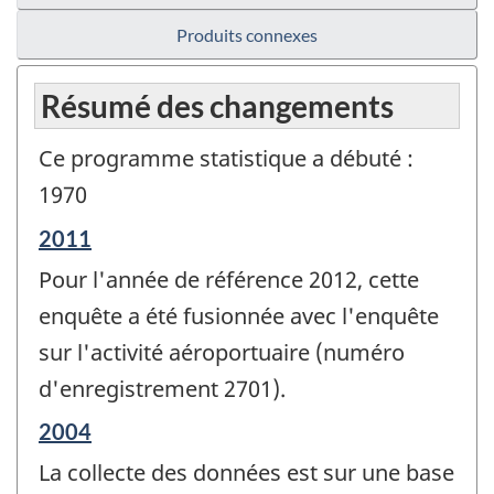
Produits connexes
Résumé des changements
Ce programme statistique a débuté :
1970
Période
2011
de
Pour l'année de référence 2012, cette
référence
de
enquête a été fusionnée avec l'enquête
changement
sur l'activité aéroportuaire (numéro
-
d'enregistrement 2701).
Période
2004
de
La collecte des données est sur une base
référence