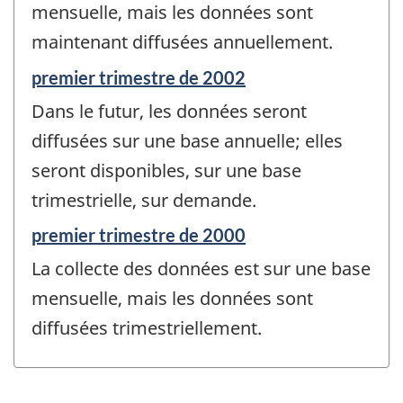
de
mensuelle, mais les données sont
changement
maintenant diffusées annuellement.
-
Période
premier trimestre de 2002
de
Dans le futur, les données seront
référence
de
diffusées sur une base annuelle; elles
changement
seront disponibles, sur une base
-
trimestrielle, sur demande.
Période
premier trimestre de 2000
de
La collecte des données est sur une base
référence
de
mensuelle, mais les données sont
changement
diffusées trimestriellement.
-