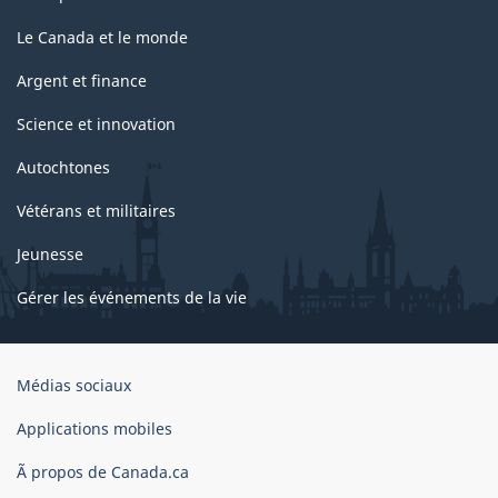
Le Canada et le monde
Argent et finance
Science et innovation
Autochtones
Vétérans et militaires
Jeunesse
Gérer les événements de la vie
Organisation
Médias sociaux
du
gouvernement
Applications mobiles
du
Ã propos de Canada.ca
Canada