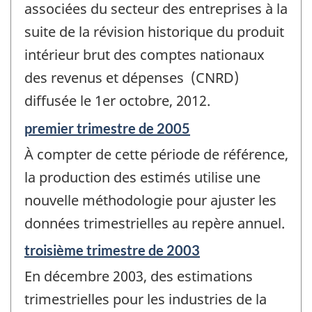
associées du secteur des entreprises à la
suite de la révision historique du produit
intérieur brut des comptes nationaux
des revenus et dépenses (CNRD)
diffusée le 1er octobre, 2012.
Période
premier trimestre de 2005
de
À compter de cette période de référence,
référence
de
la production des estimés utilise une
changement
nouvelle méthodologie pour ajuster les
-
données trimestrielles au repère annuel.
Période
troisième trimestre de 2003
de
En décembre 2003, des estimations
référence
de
trimestrielles pour les industries de la
changement