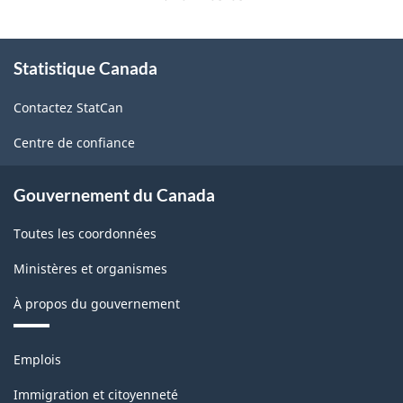
À
Statistique Canada
propos
de
Contactez StatCan
ce
site
Centre de confiance
Gouvernement du Canada
Toutes les coordonnées
Ministères et organismes
À propos du gouvernement
Thèmes
Emplois
et
sujets
Immigration et citoyenneté