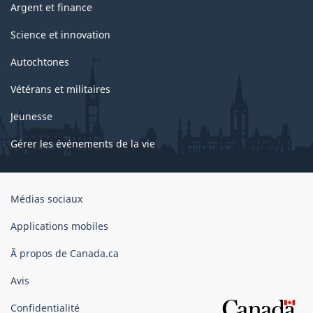
Argent et finance
Science et innovation
Autochtones
Vétérans et militaires
Jeunesse
Gérer les événements de la vie
Organisation
Médias sociaux
du
gouvernement
Applications mobiles
du
Ã propos de Canada.ca
Canada
Avis
Confidentialité