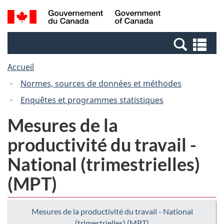
Passer
Passer
Recherche
/
au
à
et
Government
contenu
la
menus
of
Re
principal
version
Canada
et
HTML
Accueil
me
simplifiée
Normes, sources de données et méthodes
Enquêtes et programmes statistiques
Mesures de la
productivité du travail -
National (trimestrielles)
(MPT)
Mesures de la productivité du travail - National
(trimestrielles) (MPT)