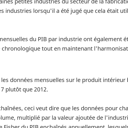
aines petites industries du secteur de la fabricati
 industries lorsqu'il a été jugé que cela était uti
 mensuelles du PIB par industrie ont également é
ie chronologique tout en maintenant l'harmonisat
 les données mensuelles sur le produit intérieur 
7 plutôt que 2012.
haînées, ceci veut dire que les données pour cha
lume, multiplié par la valeur ajoutée de l'indust
e Fisher du PIB enchaînés annuellement, lesquels