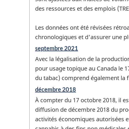
des ressources et des emplois (TRE
Les données ont été révisées rétroa
chronologiques et d'assurer une p
Période
septembre 2021
de
Avec la légalisation de la producti
référence
de
pour usage topique au Canada le 17 
changement
du tabac) comprend également la fa
-
Période
décembre 2018
de
À compter du 17 octobre 2018, il e
référence
de
diffusion de décembre 2018 du prod
changement
activités économiques autorisées et
-
cannabis à des fins non médicales et