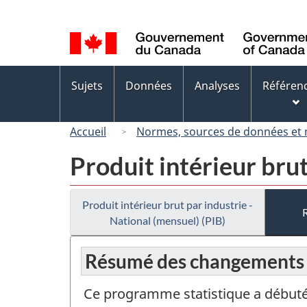
Sélection
de
la
langue
Menus
Sujets
Données
Analyses
Référen
des
sujets
Accueil
Normes, sources de données et
Produit intérieur brut
Produit intérieur brut par industrie -
National (mensuel) (PIB)
Résumé des changements
Ce programme statistique a débuté