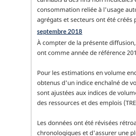
consommation reliée à l'usage auto
agrégats et secteurs ont été créés p
Période
septembre 2018
de
À compter de la présente diffusion,
référence
de
ont comme année de référence 201
changement
-
Pour les estimations en volume enc
obtenus d'un indice enchaîné de vo
sont ajustées aux indices de volum
des ressources et des emplois (TRE
Les données ont été révisées rétroa
chronologiques et d'assurer une p