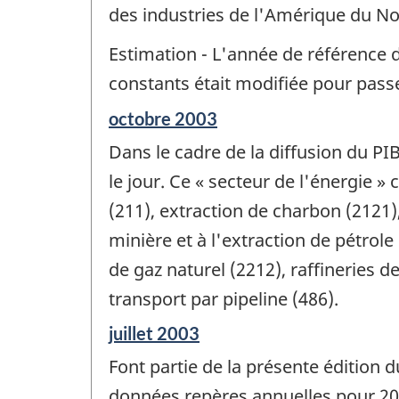
de
des industries de l'Amérique du No
changement
-
Estimation - L'année de référence 
constants était modifiée pour pass
Période
octobre 2003
de
Dans le cadre de la diffusion du PI
référence
de
le jour. Ce « secteur de l'énergie 
changement
(211), extraction de charbon (2121),
-
minière et à l'extraction de pétrole 
de gaz naturel (2212), raffineries d
transport par pipeline (486).
Période
juillet 2003
de
Font partie de la présente édition 
référence
de
données repères annuelles pour 200