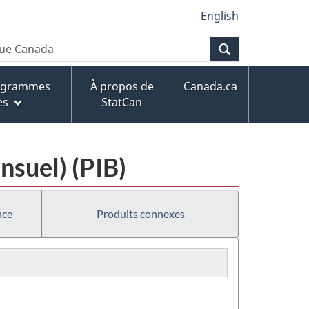
English
Recherche
rogrammes
À propos de
Canada.ca
es
StatCan
nsuel) (PIB)
nce
Produits connexes