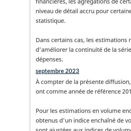
financières, les agrégations de cert
niveau de détail accru pour certaines
statistique.
Dans certains cas, les estimations
d'améliorer la continuité de la sér
dépenses.
Période
septembre 2023
de
À compter de la présente diffusion,
référence
de
ont comme année de référence 201
changement
-
Pour les estimations en volume enc
obtenus d'un indice enchaîné de vo
sont ajustées aux indices de volum