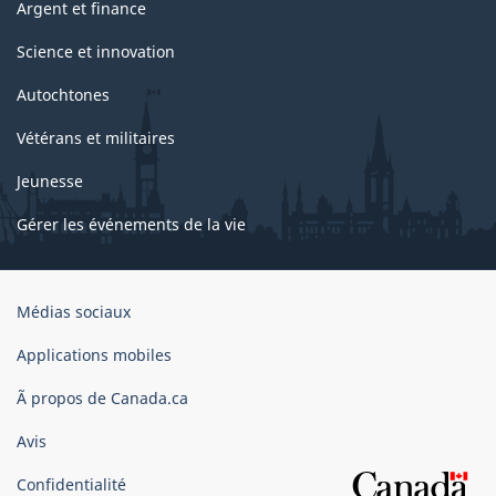
Argent et finance
Science et innovation
Autochtones
Vétérans et militaires
Jeunesse
Gérer les événements de la vie
Organisation
Médias sociaux
du
gouvernement
Applications mobiles
du
Ã propos de Canada.ca
Canada
Avis
Confidentialité