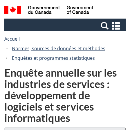
Passer
Passer
Recherche
/
au
à
et
Government
contenu
la
menus
of
Re
principal
version
Canada
et
HTML
Accueil
me
simplifiée
Normes, sources de données et méthodes
Enquêtes et programmes statistiques
Enquête annuelle sur les
industries de services :
développement de
logiciels et services
informatiques