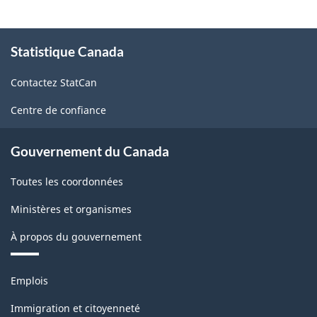
À
Statistique Canada
propos
de
Contactez StatCan
ce
site
Centre de confiance
Gouvernement du Canada
Toutes les coordonnées
Ministères et organismes
À propos du gouvernement
Thèmes
Emplois
et
sujets
Immigration et citoyenneté