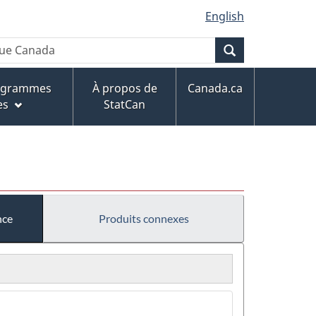
English
Recherche
rogrammes
À propos de
Canada.ca
es
StatCan
nce
Produits connexes