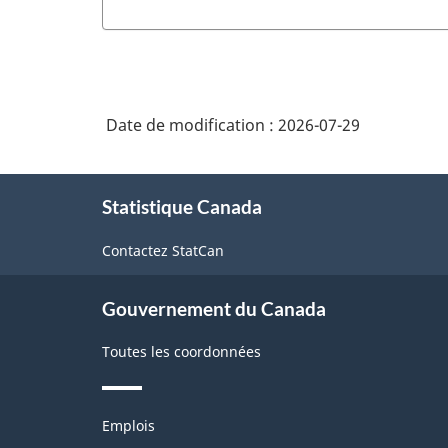
Date de modification :
2026-07-29
À
Statistique Canada
propos
de
Contactez StatCan
ce
site
Gouvernement du Canada
Toutes les coordonnées
Thèmes
Emplois
et