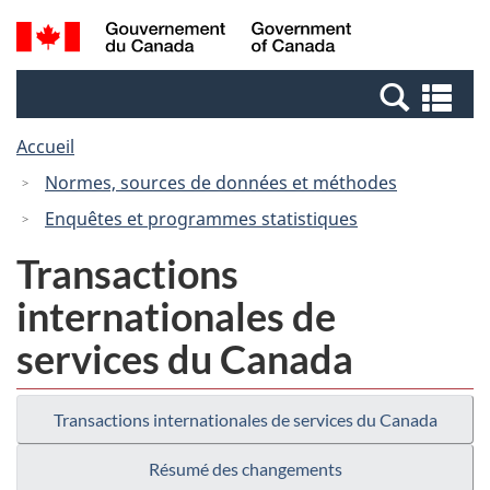
Passer
Passer
Recherche
/
au
à
et
Government
contenu
la
menus
of
Re
principal
version
Canada
et
HTML
Accueil
me
simplifiée
Normes, sources de données et méthodes
Enquêtes et programmes statistiques
Transactions
internationales de
services du Canada
Transactions internationales de services du Canada
Résumé des changements