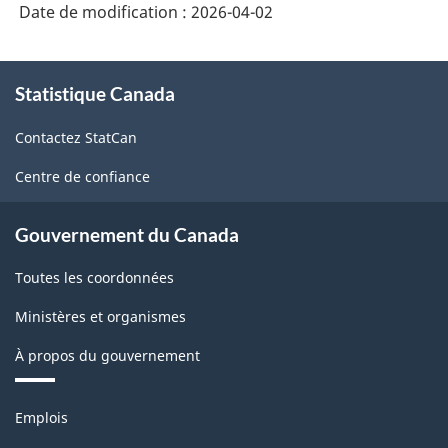
Date de modification :
2026-04-02
À
Statistique Canada
propos
de
Contactez StatCan
ce
site
Centre de confiance
Gouvernement du Canada
Toutes les coordonnées
Ministères et organismes
À propos du gouvernement
Thèmes
Emplois
et