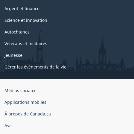
Argent et finance
Science et innovation
Autochtones
Vétérans et militaires
Jeunesse
Gérer les événements de la vie
Organisation
Médias sociaux
du
gouvernement
Applications mobiles
du
Ã propos de Canada.ca
Canada
Avis