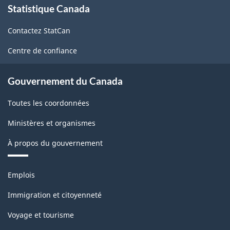
Statistique Canada
propos
de
Contactez StatCan
ce
site
Centre de confiance
Gouvernement du Canada
Toutes les coordonnées
Ministères et organismes
À propos du gouvernement
Thèmes
Emplois
et
sujets
Immigration et citoyenneté
Voyage et tourisme