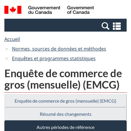
Passer
Passer
Recherche
/
au
à
et
Government
contenu
la
menus
of
Re
principal
version
Canada
et
HTML
Accueil
me
simplifiée
Normes, sources de données et méthodes
Enquêtes et programmes statistiques
Enquête de commerce de
gros (mensuelle) (EMCG)
Enquête de commerce de gros (mensuelle) (EMCG)
Résumé des changements
Autres périodes de référence