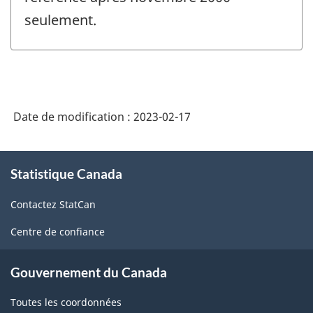
seulement.
Date de modification :
2023-02-17
À
Statistique Canada
propos
de
Contactez StatCan
ce
site
Centre de confiance
Gouvernement du Canada
Toutes les coordonnées