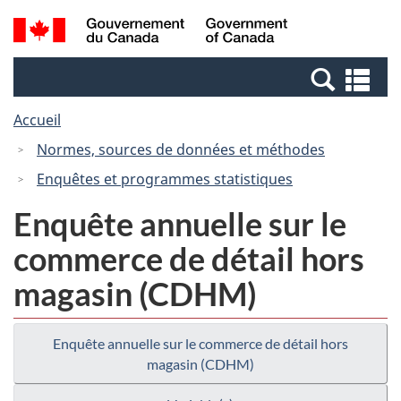
Passer
Passer
Recherche
/
au
à
et
Government
contenu
la
menus
of
Re
principal
version
Canada
et
HTML
Accueil
me
simplifiée
Normes, sources de données et méthodes
Enquêtes et programmes statistiques
Enquête annuelle sur le
commerce de détail hors
magasin (CDHM)
Enquête annuelle sur le commerce de détail hors
magasin (CDHM)