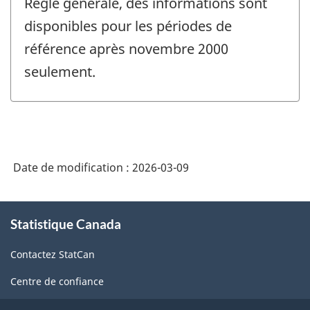
Règle générale, des informations sont
disponibles pour les périodes de
référence après novembre 2000
seulement.
Date de modification :
2026-03-09
À
Statistique Canada
propos
de
Contactez StatCan
ce
site
Centre de confiance