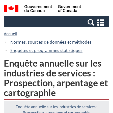
Passer
Passer
Recherche
/
au
à
et
Government
contenu
la
menus
of
Re
principal
version
Canada
et
HTML
Accueil
me
simplifiée
Normes, sources de données et méthodes
Enquêtes et programmes statistiques
Enquête annuelle sur les
industries de services :
Prospection, arpentage et
cartographie
Enquête annuelle sur les industries de services :
Prospection, arpentage et cartographie