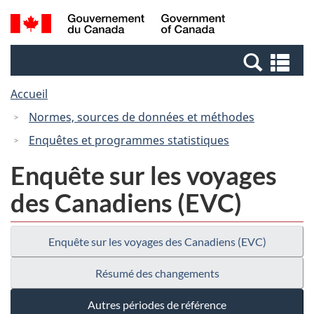
Passer
Passer
Recherche
/
au
à
et
Government
contenu
la
menus
of
Re
principal
version
Canada
et
HTML
Accueil
me
simplifiée
Normes, sources de données et méthodes
Enquêtes et programmes statistiques
Enquête sur les voyages
des Canadiens (EVC)
Enquête sur les voyages des Canadiens (EVC)
Résumé des changements
Autres périodes de référence