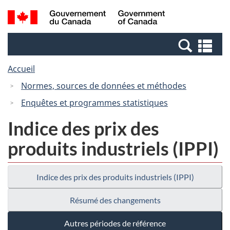
Passer
Passer
Recherche
/
au
à
et
Government
contenu
la
menus
of
Re
principal
version
Canada
et
HTML
Accueil
me
simplifiée
Normes, sources de données et méthodes
Enquêtes et programmes statistiques
Indice des prix des
produits industriels (IPPI)
Indice des prix des produits industriels (IPPI)
Résumé des changements
Autres périodes de référence