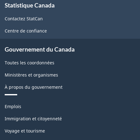
Statistique Canada
propos
de
Contactez StatCan
ce
site
Centre de confiance
Gouvernement du Canada
Toutes les coordonnées
Ministères et organismes
À propos du gouvernement
Thèmes
Emplois
et
sujets
Immigration et citoyenneté
Voyage et tourisme