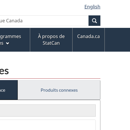
English
Recherche
rogrammes
À propos de
Canada.ca
es
StatCan
es
nce
Produits connexes