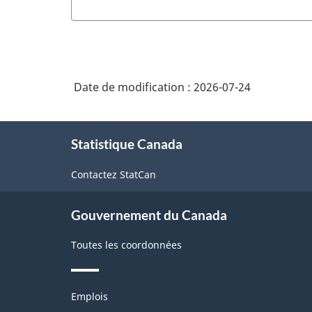
Date de modification :
2026-07-24
À
Statistique Canada
propos
de
Contactez StatCan
ce
site
Gouvernement du Canada
Toutes les coordonnées
Thèmes
Emplois
et