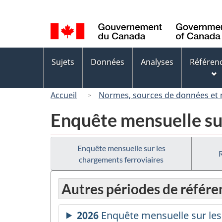
Sélection
de
la
langue
Menus
Sujets
Données
Analyses
Référen
des
sujets
Accueil
Normes, sources de données et
Enquête mensuelle su
Enquête mensuelle sur les
chargements ferroviaires
Autres périodes de référe