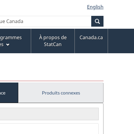
English
Recherche
rogrammes
À propos de
Canada.ca
es
StatCan
nce
Produits connexes