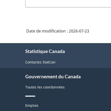
Date de modification :
2026-07-23
À
Statistique Canada
propos
de
Contactez StatCan
ce
site
Gouvernement du Canada
Toutes les coordonnées
Thèmes
Emplois
et