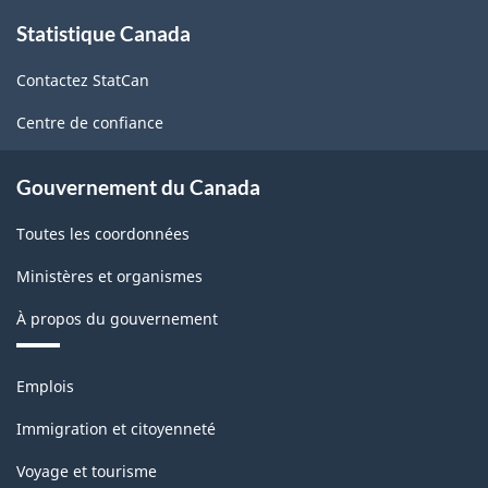
À
Statistique Canada
propos
de
Contactez StatCan
ce
site
Centre de confiance
Gouvernement du Canada
Toutes les coordonnées
Ministères et organismes
À propos du gouvernement
Thèmes
Emplois
et
sujets
Immigration et citoyenneté
Voyage et tourisme