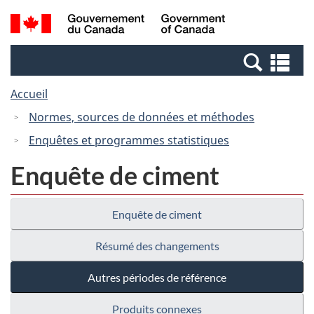
Passer
Passer
Recherche
/
au
à
et
Government
contenu
la
menus
of
Re
principal
version
Canada
et
HTML
Accueil
me
simplifiée
Normes, sources de données et méthodes
Enquêtes et programmes statistiques
Enquête de ciment
Enquête de ciment
Résumé des changements
Autres périodes de référence
Produits connexes