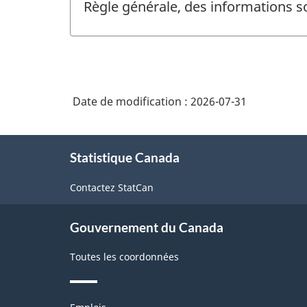
Règle générale, des informations s
Date de modification :
2026-07-31
À
Statistique Canada
propos
de
Contactez StatCan
ce
site
Gouvernement du Canada
Toutes les coordonnées
Thèmes