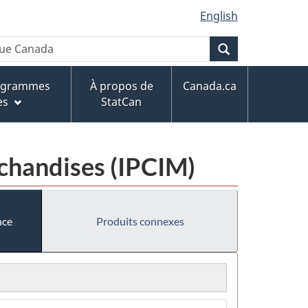
English
Recherche
rogrammes
À propos de
Canada.ca
es
StatCan
rchandises (IPCIM)
nce
Produits connexes