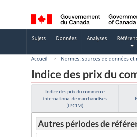
Sélection
de
la
langue
Menus
Sujets
Données
Analyses
Référen
des
sujets
Accueil
Normes, sources de données et
Indice des prix du c
Indice des prix du commerce
international de marchandises
(IPCIM)
Autres périodes de référe