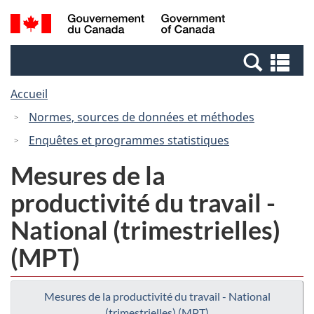
Passer
Passer
Recherche
/
au
à
et
Government
contenu
la
menus
of
Re
principal
version
Canada
et
HTML
Accueil
me
simplifiée
Normes, sources de données et méthodes
Enquêtes et programmes statistiques
Mesures de la
productivité du travail -
National (trimestrielles)
(MPT)
Mesures de la productivité du travail - National
(trimestrielles) (MPT)