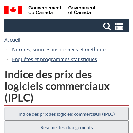
Passer
Passer
Passer
Recherche
/
au
au
à
et
Government
Gestionnaire
contenu
la
menus
of
Re
des
principal
version
Canada
et
Invitations
HTML
Accueil
me
simplifiée
Normes, sources de données et méthodes
Enquêtes et programmes statistiques
Indice des prix des
logiciels commerciaux
(IPLC)
Indice des prix des logiciels commerciaux (IPLC)
Résumé des changements