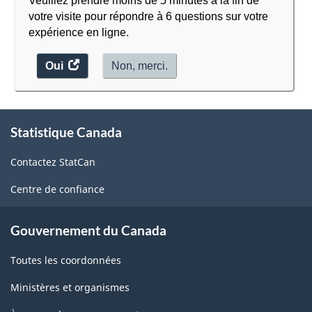
Veuillez prendre moins de 5 minutes à la fin de
votre visite pour répondre à 6 questions sur votre
expérience en ligne.
Oui
accéder
Non, merci.
au
sondage.
À
Statistique Canada
propos
de
Contactez StatCan
ce
site
Centre de confiance
Gouvernement du Canada
Toutes les coordonnées
Ministères et organismes