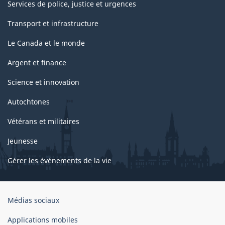
Services de police, justice et urgences
Transport et infrastructure
Le Canada et le monde
Argent et finance
Science et innovation
Autochtones
Vétérans et militaires
Jeunesse
Gérer les événements de la vie
Organisation
Médias sociaux
du
gouvernement
Applications mobiles