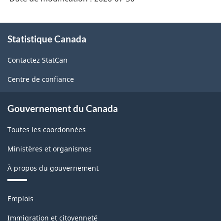
À
Statistique Canada
propos
de
Contactez StatCan
ce
site
Centre de confiance
Gouvernement du Canada
Toutes les coordonnées
Ministères et organismes
À propos du gouvernement
Thèmes
Emplois
et
sujets
Immigration et citoyenneté