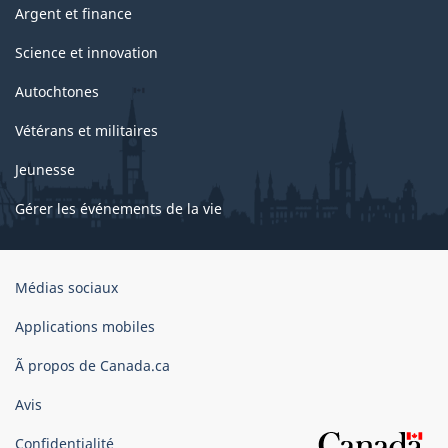
Argent et finance
Science et innovation
Autochtones
Vétérans et militaires
Jeunesse
Gérer les événements de la vie
Organisation
Médias sociaux
du
gouvernement
Applications mobiles
du
Ã propos de Canada.ca
Canada
Avis
Confidentialité