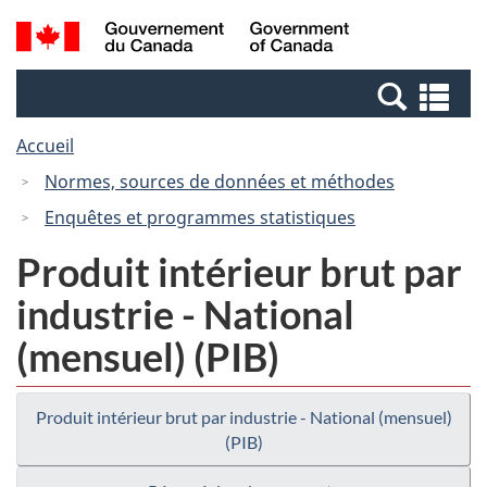
Passer
Passer
Recherche
/
au
à
et
Government
contenu
la
menus
of
Re
principal
version
Canada
et
HTML
Accueil
me
simplifiée
Normes, sources de données et méthodes
Enquêtes et programmes statistiques
Produit intérieur brut par
industrie - National
(mensuel) (PIB)
Produit intérieur brut par industrie - National (mensuel)
(PIB)