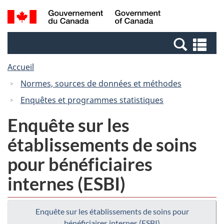
Passer
Passer
Recherche
/
au
à
et
Government
contenu
la
menus
of
Re
principal
version
Canada
et
HTML
Accueil
me
simplifiée
Normes, sources de données et méthodes
Enquêtes et programmes statistiques
Enquête sur les
établissements de soins
pour bénéficiaires
internes (ESBI)
Enquête sur les établissements de soins pour
bénéficiaires internes (ESBI)