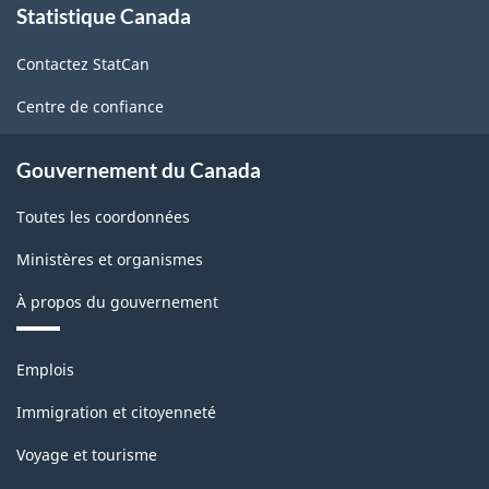
Statistique Canada
propos
de
Contactez StatCan
ce
site
Centre de confiance
Gouvernement du Canada
Toutes les coordonnées
Ministères et organismes
À propos du gouvernement
Thèmes
Emplois
et
sujets
Immigration et citoyenneté
Voyage et tourisme