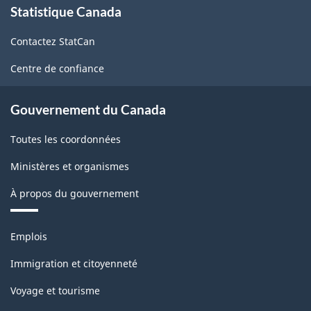
Statistique Canada
propos
de
Contactez StatCan
ce
site
Centre de confiance
Gouvernement du Canada
Toutes les coordonnées
Ministères et organismes
À propos du gouvernement
Thèmes
Emplois
et
sujets
Immigration et citoyenneté
Voyage et tourisme