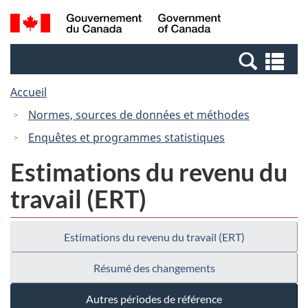
Passer
Passer
Recherche
/
au
à
et
Government
contenu
la
menus
of
Re
principal
version
Canada
et
HTML
Accueil
me
simplifiée
Normes, sources de données et méthodes
Enquêtes et programmes statistiques
Estimations du revenu du
travail (ERT)
Estimations du revenu du travail (ERT)
Résumé des changements
Autres périodes de référence