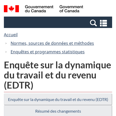
Passer
Passer
Recherche
/
au
à
et
Government
contenu
la
menus
of
Re
principal
version
Canada
et
HTML
Accueil
me
simplifiée
Normes, sources de données et méthodes
Enquêtes et programmes statistiques
Enquête sur la dynamique
du travail et du revenu
(EDTR)
Enquête sur la dynamique du travail et du revenu (EDTR)
Résumé des changements