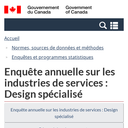
Passer
Passer
Recherche
/
au
à
et
Government
contenu
la
menus
of
Re
principal
version
Canada
et
HTML
Accueil
me
simplifiée
Normes, sources de données et méthodes
Enquêtes et programmes statistiques
Enquête annuelle sur les
industries de services :
Design spécialisé
Enquête annuelle sur les industries de services : Design
spécialisé