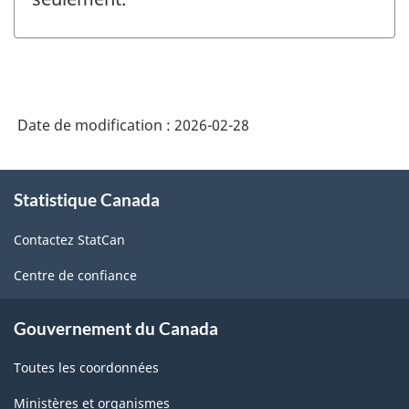
Date de modification :
2026-02-28
À
Statistique Canada
propos
de
Contactez StatCan
ce
site
Centre de confiance
Gouvernement du Canada
Toutes les coordonnées
Ministères et organismes