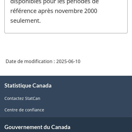
disponibles pour les périodes de
référence après novembre 2000
seulement.
Date de modification :
2025-06-10
À
Statistique Canada
propos
de
Contactez StatCan
ce
site
Centre de confiance
Gouvernement du Canada