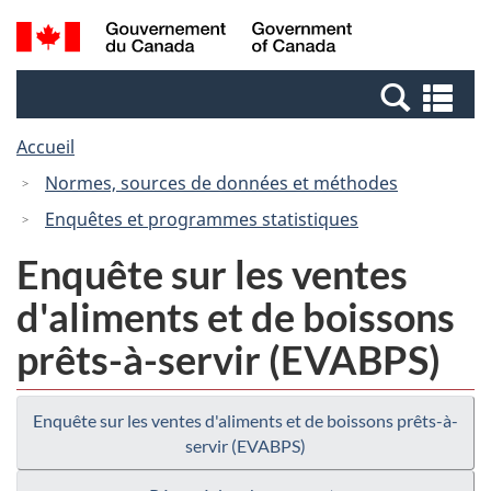
Passer
Passer
Recherche
/
au
à
et
Government
contenu
la
menus
of
Re
principal
version
Canada
et
HTML
Accueil
me
simplifiée
Normes, sources de données et méthodes
Enquêtes et programmes statistiques
Enquête sur les ventes
d'aliments et de boissons
prêts-à-servir (EVABPS)
Enquête sur les ventes d'aliments et de boissons prêts-à-
servir (EVABPS)