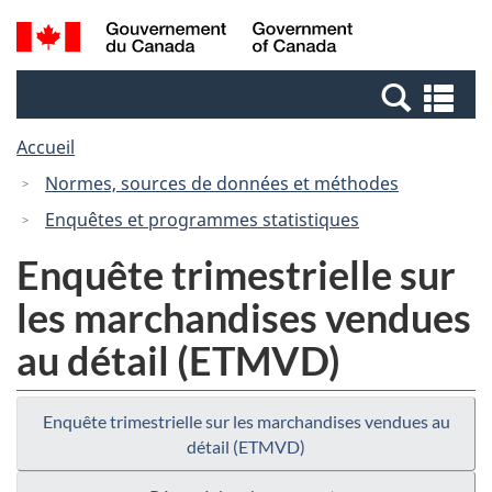
Passer
Passer
Recherche
/
au
à
et
Government
contenu
la
menus
of
Re
principal
version
Canada
et
HTML
Accueil
me
simplifiée
Normes, sources de données et méthodes
Enquêtes et programmes statistiques
Enquête trimestrielle sur
les marchandises vendues
au détail (ETMVD)
Enquête trimestrielle sur les marchandises vendues au
détail (ETMVD)