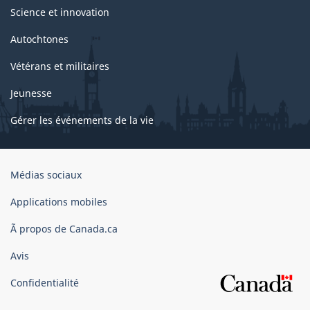
Science et innovation
Autochtones
Vétérans et militaires
Jeunesse
Gérer les événements de la vie
Organisation
Médias sociaux
du
gouvernement
Applications mobiles
du
Ã propos de Canada.ca
Canada
Avis
Confidentialité