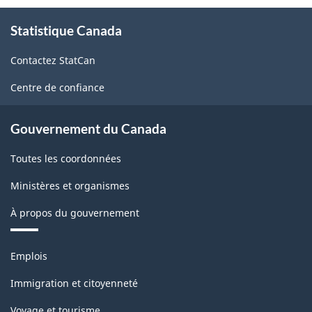
À
Statistique Canada
propos
de
Contactez StatCan
ce
site
Centre de confiance
Gouvernement du Canada
Toutes les coordonnées
Ministères et organismes
À propos du gouvernement
Thèmes
Emplois
et
sujets
Immigration et citoyenneté
Voyage et tourisme