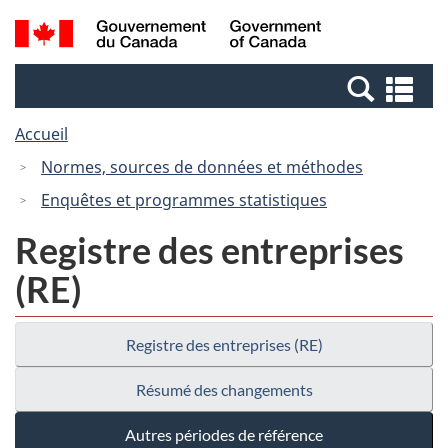
Passer
Passer
Recherche
/
au
à
et
Government
contenu
la
menus
of
Re
principal
version
Canada
et
HTML
Accueil
me
simplifiée
Normes, sources de données et méthodes
Enquêtes et programmes statistiques
Registre des entreprises
(RE)
Registre des entreprises (RE)
Résumé des changements
Autres périodes de référence