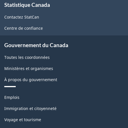
Statistique Canada
propos
de
Contactez StatCan
ce
site
Centre de confiance
Gouvernement du Canada
Toutes les coordonnées
Ministères et organismes
À propos du gouvernement
Thèmes
Emplois
et
sujets
Immigration et citoyenneté
Voyage et tourisme