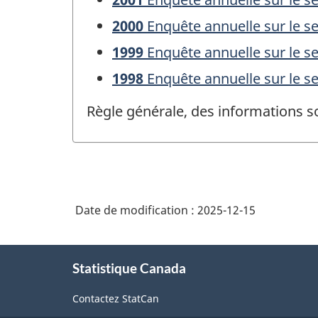
2000
Enquête annuelle sur le sec
1999
Enquête annuelle sur le sec
1998
Enquête annuelle sur le sec
Règle générale, des informations s
Date de modification :
2025-12-15
À
Statistique Canada
propos
de
Contactez StatCan
ce