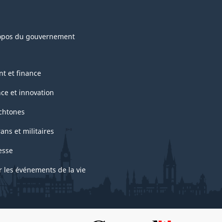
opos du gouvernement
nt et finance
nce et innovation
chtones
ans et militaires
esse
r les événements de la vie