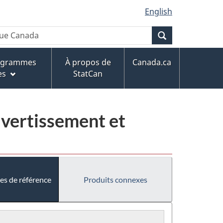
English
Recherche
rogrammes
À propos de
Canada.ca
es
StatCan
divertissement et
es de référence
Produits connexes