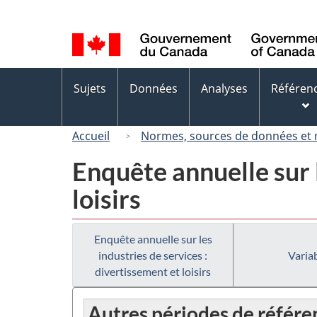
Sélection
de
la
langue
Menus
Sujets
Données
Analyses
Référen
des
sujets
Accueil
Normes, sources de données et
Enquête annuelle sur l
loisirs
Enquête annuelle sur les
industries de services :
Variab
divertissement et loisirs
Autres périodes de référe