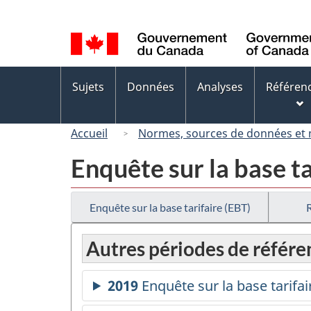
Sélection
de
la
langue
Menus
Sujets
Données
Analyses
Référen
des
sujets
Accueil
Normes, sources de données et
Enquête sur la base ta
Enquête sur la base tarifaire (EBT)
Autres périodes de référe