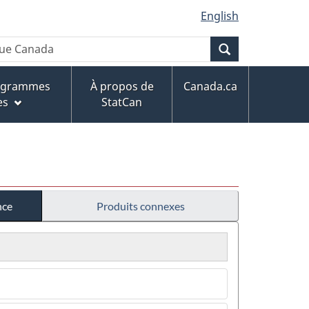
English
Recherche
rogrammes
À propos de
Canada.ca
es
StatCan
nce
Produits connexes