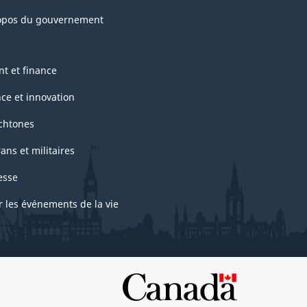
opos du gouvernement
nt et finance
nce et innovation
chtones
ans et militaires
esse
r les événements de la vie