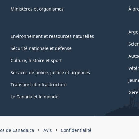
Ministères et organismes
À pr
Arge
Environnement et ressources naturelles
Scie
Sécurité nationale et défense
Auto
Culture, histoire et sport
Vétér
Services de police, justice et urgences
Jeun
Transport et infrastructure
Gére
Le Canada et le monde
pos de Canada.ca
Avis
Confidentialité