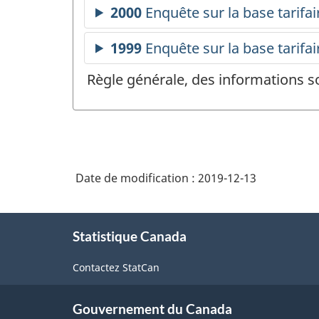
Règle générale, des informations s
Date de modification :
2019-12-13
À
Statistique Canada
propos
de
Contactez StatCan
ce
site
Gouvernement du Canada