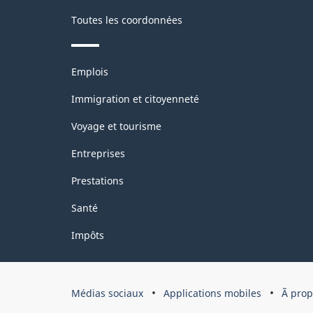
Toutes les coordonnées
Thèmes
Emplois
et
sujets
Immigration et citoyenneté
Voyage et tourisme
Entreprises
Prestations
Santé
Impôts
Organisation
Médias sociaux
Applications mobiles
Ã pro
du