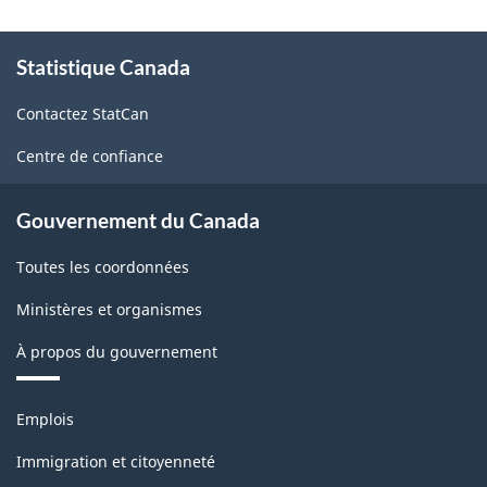
À
Statistique Canada
propos
de
Contactez StatCan
ce
site
Centre de confiance
Gouvernement du Canada
Toutes les coordonnées
Ministères et organismes
À propos du gouvernement
Thèmes
Emplois
et
sujets
Immigration et citoyenneté