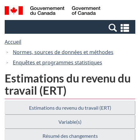
Passer
Passer
Recherche
/
au
à
et
Government
contenu
la
menus
of
Re
principal
version
Canada
et
HTML
Accueil
me
simplifiée
Normes, sources de données et méthodes
Enquêtes et programmes statistiques
Estimations du revenu du
travail (ERT)
Estimations du revenu du travail (ERT)
Variable(s)
Résumé des changements