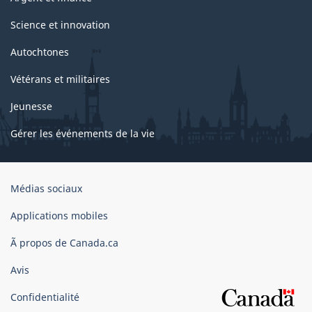
Science et innovation
Autochtones
Vétérans et militaires
Jeunesse
Gérer les événements de la vie
Organisation
Médias sociaux
du
gouvernement
Applications mobiles
du
Ã propos de Canada.ca
Canada
Avis
Confidentialité