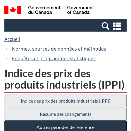
Passer
Passer
Recherche
/
au
à
et
Government
contenu
la
menus
of
Re
principal
version
Canada
et
HTML
Accueil
me
simplifiée
Normes, sources de données et méthodes
Enquêtes et programmes statistiques
Indice des prix des
produits industriels (IPPI)
Indice des prix des produits industriels (IPPI)
Résumé des changements
Autres périodes de référence