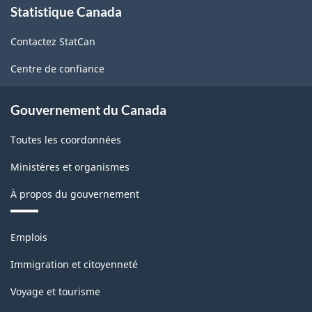
Statistique Canada
propos
de
Contactez StatCan
ce
site
Centre de confiance
Gouvernement du Canada
Toutes les coordonnées
Ministères et organismes
À propos du gouvernement
Thèmes
Emplois
et
sujets
Immigration et citoyenneté
Voyage et tourisme