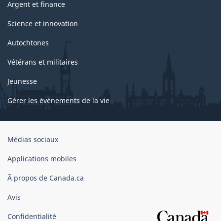
Argent et finance
Science et innovation
Autochtones
Vétérans et militaires
Jeunesse
Gérer les événements de la vie
Organisation
Médias sociaux
du
gouvernement
Applications mobiles
du
Ã propos de Canada.ca
Canada
Avis
Confidentialité