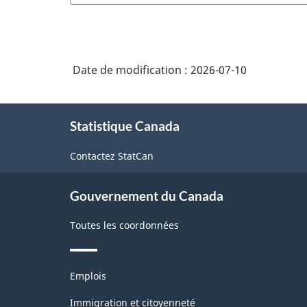
Date de modification :
2026-07-10
À
Statistique Canada
propos
de
Contactez StatCan
ce
site
Gouvernement du Canada
Toutes les coordonnées
Thèmes
Emplois
et
sujets
Immigration et citoyenneté