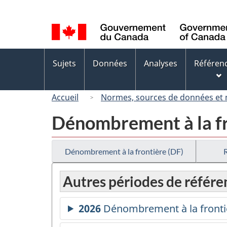
Sélection
de
la
langue
Menus
Sujets
Données
Analyses
Référen
des
sujets
Accueil
Normes, sources de données et
Dénombrement à la fr
Dénombrement à la frontière (DF)
Autres périodes de référe