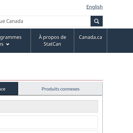
English
Recherche
rogrammes
À propos de
Canada.ca
es
StatCan
nce
Produits connexes