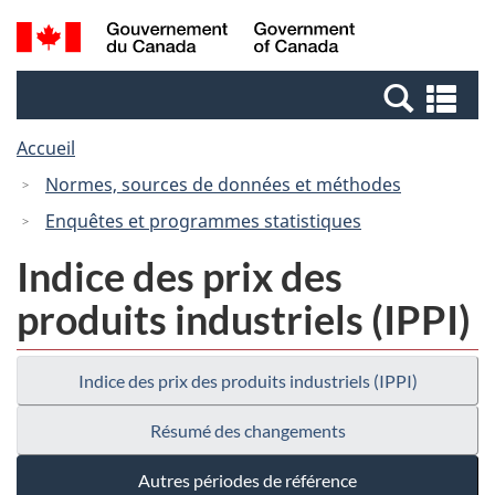
Passer
Passer
Recherche
/
au
à
et
Government
contenu
la
menus
of
Re
principal
version
Canada
et
HTML
Accueil
me
simplifiée
Normes, sources de données et méthodes
Enquêtes et programmes statistiques
Indice des prix des
produits industriels (IPPI)
Indice des prix des produits industriels (IPPI)
Résumé des changements
Autres périodes de référence