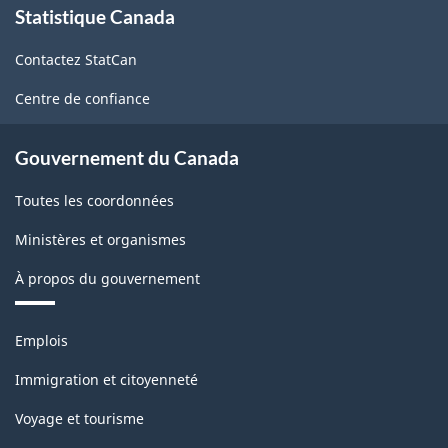
Statistique Canada
propos
de
Contactez StatCan
ce
site
Centre de confiance
Gouvernement du Canada
Toutes les coordonnées
Ministères et organismes
À propos du gouvernement
Thèmes
Emplois
et
sujets
Immigration et citoyenneté
Voyage et tourisme