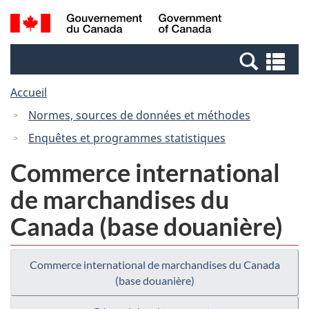
Passer
Passer
Recherche
/
au
à
et
Government
contenu
la
menus
of
Re
principal
version
Canada
et
HTML
Accueil
me
simplifiée
Normes, sources de données et méthodes
Enquêtes et programmes statistiques
Commerce international
de marchandises du
Canada (base douanière)
Commerce international de marchandises du Canada
(base douanière)