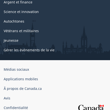
Argent et finance
Science et innovation
Autochtones
Vétérans et militaires
Jeunesse
Gérer les événements de la vie
Organisation
Médias sociaux
du
gouvernement
Applications mobiles
du
Ã propos de Canada.ca
Canada
Avis
Confidentialité