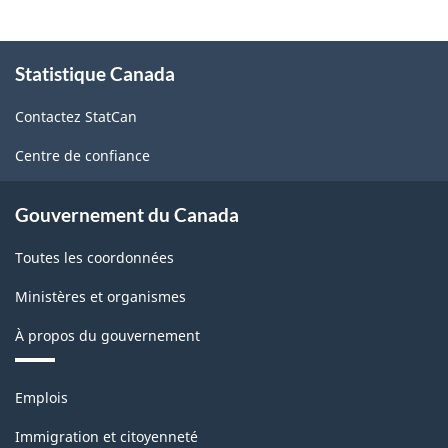
À
Statistique Canada
propos
de
Contactez StatCan
ce
site
Centre de confiance
Gouvernement du Canada
Toutes les coordonnées
Ministères et organismes
À propos du gouvernement
Thèmes
Emplois
et
sujets
Immigration et citoyenneté