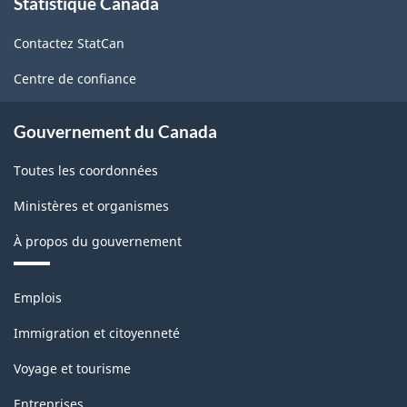
Statistique Canada
propos
de
Contactez StatCan
ce
site
Centre de confiance
Gouvernement du Canada
Toutes les coordonnées
Ministères et organismes
À propos du gouvernement
Thèmes
Emplois
et
sujets
Immigration et citoyenneté
Voyage et tourisme
Entreprises