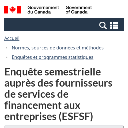
Passer
Passer
Recherche
/
au
à
et
Government
contenu
la
menus
of
Re
principal
version
Canada
et
HTML
Accueil
me
simplifiée
Normes, sources de données et méthodes
Enquêtes et programmes statistiques
Enquête semestrielle
auprès des fournisseurs
de services de
financement aux
entreprises (ESFSF)