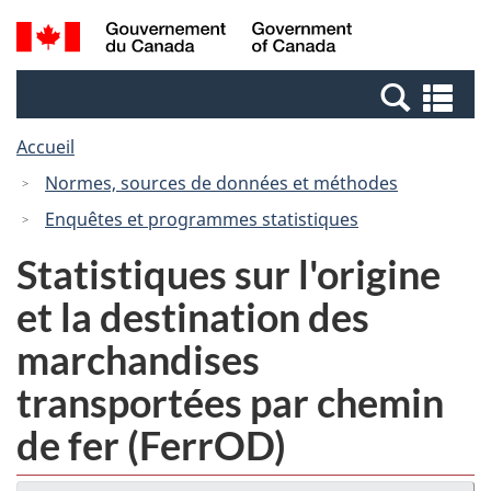
Passer
Passer
Recherche
/
au
à
et
Government
contenu
la
menus
of
Re
principal
version
Canada
et
HTML
Accueil
me
simplifiée
Normes, sources de données et méthodes
Enquêtes et programmes statistiques
Statistiques sur l'origine
et la destination des
marchandises
transportées par chemin
de fer (FerrOD)