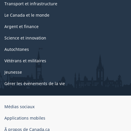
Transport et infrastructure
Le Canada et le monde
Argent et finance
Science et innovation
Autochtones
Vétérans et militaires
Jeunesse
Gérer les événements de la vie
Organisation
Médias sociaux
du
gouvernement
Applications mobiles
du
Ã propos de Canada.ca
Canada