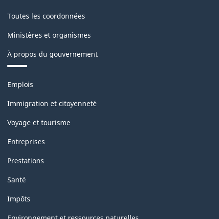
Toutes les coordonnées
Ministères et organismes
À propos du gouvernement
Thèmes
Emplois
et
sujets
Immigration et citoyenneté
Voyage et tourisme
Entreprises
Prestations
Santé
Impôts
Environnement et ressources naturelles