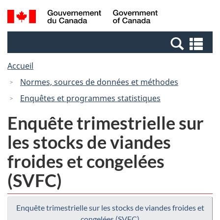
Passer
Passer
Recherche
/
au
à
et
Government
contenu
la
menus
of
Re
principal
version
Canada
et
HTML
Accueil
me
simplifiée
Normes, sources de données et méthodes
Enquêtes et programmes statistiques
Enquête trimestrielle sur
les stocks de viandes
froides et congelées
(SVFC)
Enquête trimestrielle sur les stocks de viandes froides et
congelées (SVFC)