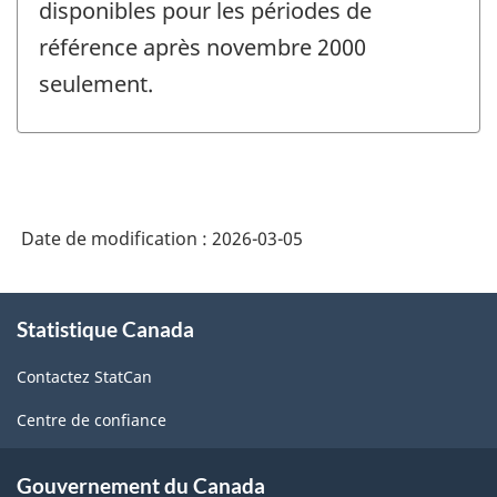
disponibles pour les périodes de
référence après novembre 2000
seulement.
Date de modification :
2026-03-05
À
Statistique Canada
propos
de
Contactez StatCan
ce
site
Centre de confiance
Gouvernement du Canada