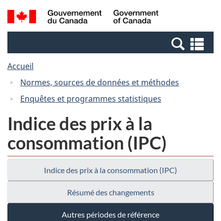
Passer
Passer
Recherche
/
au
à
et
Government
contenu
la
menus
of
Re
principal
version
Canada
et
HTML
Accueil
me
simplifiée
Normes, sources de données et méthodes
Enquêtes et programmes statistiques
Indice des prix à la
consommation (IPC)
Indice des prix à la consommation (IPC)
Résumé des changements
Autres périodes de référence