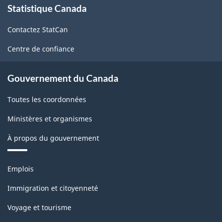
Statistique Canada
propos
de
Contactez StatCan
ce
site
Centre de confiance
Gouvernement du Canada
Toutes les coordonnées
Ministères et organismes
À propos du gouvernement
Thèmes
Emplois
et
sujets
Immigration et citoyenneté
Voyage et tourisme