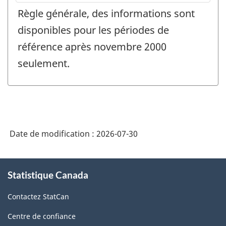
Règle générale, des informations sont
disponibles pour les périodes de
référence après novembre 2000
seulement.
Date de modification :
2026-07-30
À
Statistique Canada
propos
de
Contactez StatCan
ce
site
Centre de confiance