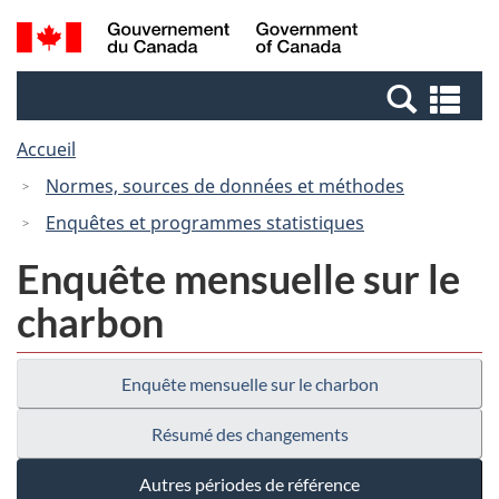
Passer
Passer
Recherche
/
au
à
et
Government
contenu
la
menus
of
Re
principal
version
Canada
et
HTML
Accueil
me
simplifiée
Normes, sources de données et méthodes
Enquêtes et programmes statistiques
Enquête mensuelle sur le
charbon
Enquête mensuelle sur le charbon
Résumé des changements
Autres périodes de référence