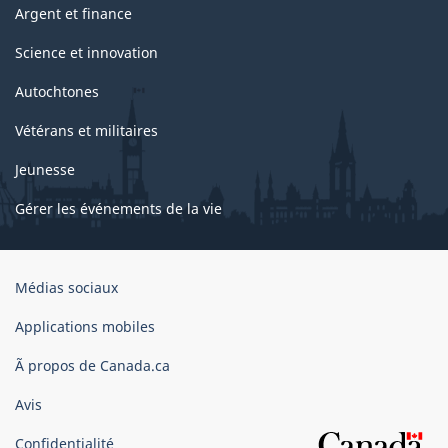
Argent et finance
Science et innovation
Autochtones
Vétérans et militaires
Jeunesse
Gérer les événements de la vie
Organisation
Médias sociaux
du
gouvernement
Applications mobiles
du
Ã propos de Canada.ca
Canada
Avis
Confidentialité