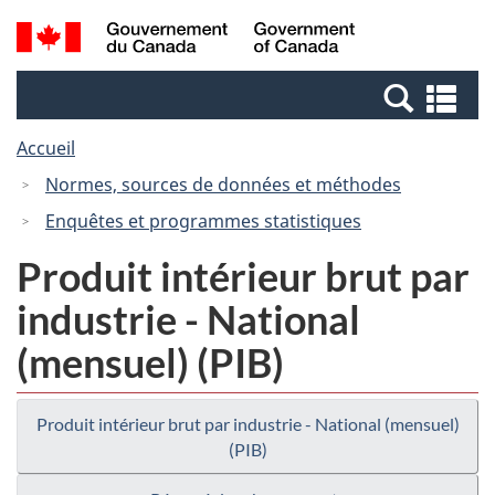
Passer
Passer
Recherche
/
au
à
et
Government
contenu
la
menus
of
Re
principal
version
Canada
et
HTML
Accueil
me
simplifiée
Normes, sources de données et méthodes
Enquêtes et programmes statistiques
Produit intérieur brut par
industrie - National
(mensuel) (PIB)
Produit intérieur brut par industrie - National (mensuel)
(PIB)