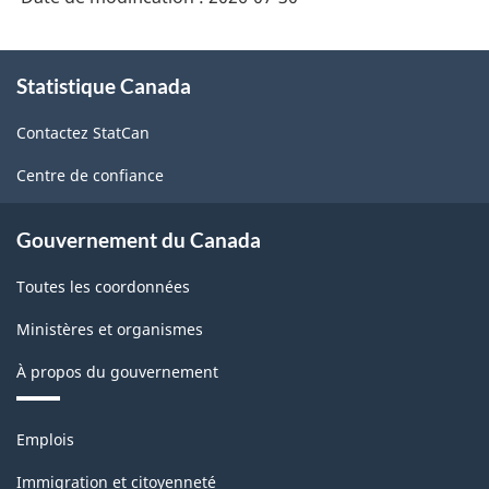
À
Statistique Canada
propos
de
Contactez StatCan
ce
site
Centre de confiance
Gouvernement du Canada
Toutes les coordonnées
Ministères et organismes
À propos du gouvernement
Thèmes
Emplois
et
sujets
Immigration et citoyenneté